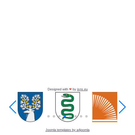
Designed with
❤
by
jsns.eu
Joomla templates by a4joomla