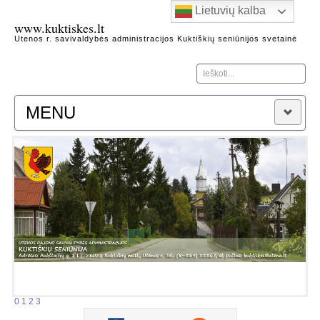
Lietuvių kalba
www.kuktiskes.lt
Utenos r. savivaldybės administracijos Kuktiškių seniūnijos svetainė
Ieškoti...
MENU
Naujienos
Apie seniūniją
Kontaktai
Heraldika
Kuktiškių seniūnijos garbės piliečiai
Kuktiškių kraštas
Architektūros, gamtos, istorijos paminklai
Žymūs Kuktiškių krašto žmonės
Kuktiškių istorijos fragmentai
0
1
2
3