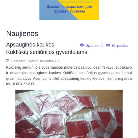
Naujienos
Apsauginės kaukės
Spausdinti
El. paštas
Kuktiškių seniūnijos gyventojams
Paskelbta: 2020 m. balandžio 1 d.
Kuktiškių seniūnijoje gyvenančios moterys pasiuvo, dezinfekavo, supakavo
ir dovanoja apsaugines kaukes Kuktiškių seniūnijos gyventojams. Labai
graži iniciatyva, Ačiū, Jums. Dėl apsauginių kaukių kreiptis į seniūniją arba
tel. 8 604 56233.