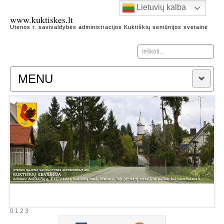
Lietuvių kalba
www.kuktiskes.lt
Utenos r. savivaldybės administracijos Kuktiškių seniūnijos svetainė
Ieškoti...
MENU
Naujienos
Apie seniūniją
Kontaktai
Heraldika
Kuktiškių seniūnijos garbės piliečiai
Kuktiškių kraštas
Architektūros, gamtos, istorijos paminklai
Žymūs Kuktiškių krašto žmonės
Kuktiškių istorijos fragmentai
0
1
2
3