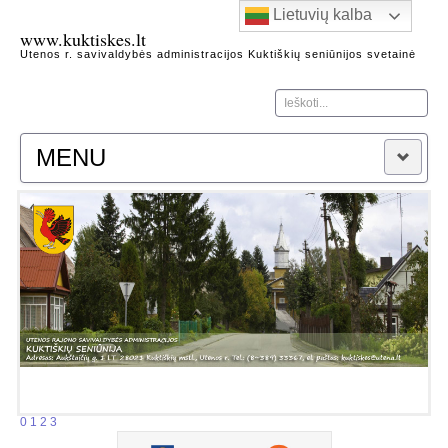
Lietuvių kalba
www.kuktiskes.lt
Utenos r. savivaldybės administracijos Kuktiškių seniūnijos svetainė
Ieškoti...
MENU
Naujienos
Apie seniūniją
Kontaktai
Heraldika
Kuktiškių seniūnijos garbės piliečiai
Kuktiškių kraštas
Architektūros, gamtos, istorijos paminklai
Žymūs Kuktiškių krašto žmonės
Kuktiškių istorijos fragmentai
0
1
2
3