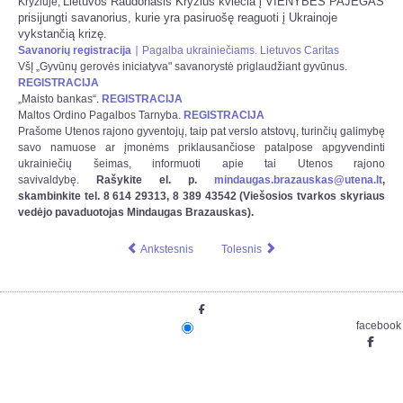
Lietuvos Raudonasis Kryžius kviečia į VIENYBĖS PAJĖGAS
Kryžiuje,
prisijungti savanorius, kurie yra pasiruošę reaguoti į Ukrainoje
vykstančią krizę.
Savanorių registracija
∣ Pagalba ukrainiečiams. Lietuvos Caritas
VšĮ „Gyvūnų gerovės iniciatyva" savanorystė priglaudžiant gyvūnus.
REGISTRACIJA
„Maisto bankas“.
REGISTRACIJA
Maltos Ordino Pagalbos Tarnyba.
REGISTRACIJA
Prašome Utenos rajono gyventojų, taip pat verslo atstovų, turinčių galimybę
savo namuose ar įmonėms priklausančiose patalpose apgyvendinti
ukrainiečių šeimas, informuoti apie tai Utenos rajono
savivaldybę.
Rašykite el. p.
mindaugas.brazauskas@utena.lt
,
skambinkite tel. 8 614 29313, 8 389 43542 (Viešosios tvarkos skyriaus
vedėjo pavaduotojas Mindaugas Brazauskas).
Ankstesnis
Tolesnis
facebook