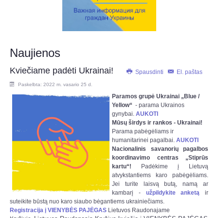
Naujienos
Kviečiame padėti Ukrainai!
Spausdinti
El. paštas
Paskelbta: 2022 m. vasario 25 d.
Paramos grupė Ukrainai „Blue /
Yellow“
- parama Ukrainos
gynybai.
AUKOTI
Mūsų širdys ir rankos - Ukrainai!
Parama pabėgėliams ir
humanitarinei pagalbai.
AUKOTI
Nacionalinis savanorių pagalbos
koordinavimo centras „Stiprūs
kartu“!
Padėkime į Lietuvą
atvykstantiems karo pabėgėliams.
Jei turite laisvą butą, namą ar
kambarį -
užpildykite anketą
ir
suteikite būstą nuo karo siaubo bėgantiems ukrainiečiams.
Registracija į VIENYBĖS PAJĖGAS
Lietuvos Raudonajame